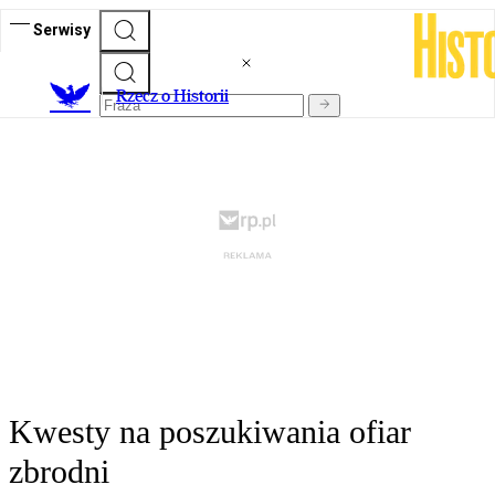
Serwisy
R
zecz o Historii
Kwesty na poszukiwania ofiar
zbrodni