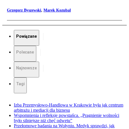
Grzegorz Byszewski
,
Marek Kozubal
Powiązane
Polecane
Najnowsze
Tagi
Izba Przemysłowo-Handlowa w Krakowie była jak centrum
arbitrażu i mediacji dla biznesu
Wspomnienia i refleksje powstańca. „Pragnienie wolności
było silniejsze niż chęć odwetu”
Przełomowe badania na Wołyniu. Medyk sprawdzi, jak