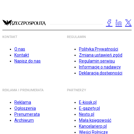
KONTAKT
REGULAMIN
O nas
Polityka Prywatności
Kontakt
Zmiana ustawień zgód
Napisz do nas
Regulamin serwisu
Informacje o nadawcy
Deklaracja dostępności
REKLAMA I PRENUMERATA
PARTNERZY
Reklama
E-kiosk.pl
Ogłoszenia
E-gazety.pl
Prenumerata
Nexto.pl
Archiwum
Mała księgowość
Kancelarierp.pl
Wieści Rolnicze