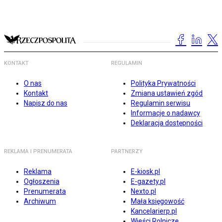
KONTAKT
REGULAMIN
O nas
Polityka Prywatności
Kontakt
Zmiana ustawień zgód
Napisz do nas
Regulamin serwisu
Informacje o nadawcy
Deklaracja dostępności
REKLAMA I PRENUMERATA
PARTNERZY
Reklama
E-kiosk.pl
Ogłoszenia
E-gazety.pl
Prenumerata
Nexto.pl
Archiwum
Mała księgowość
Kancelarierp.pl
Wieści Rolnicze