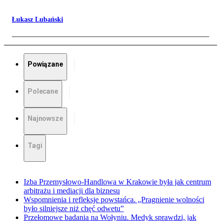
Łukasz Lubański
Powiązane
Polecane
Najnowsze
Tagi
Izba Przemysłowo-Handlowa w Krakowie była jak centrum
arbitrażu i mediacji dla biznesu
Wspomnienia i refleksje powstańca. „Pragnienie wolności
było silniejsze niż chęć odwetu”
Przełomowe badania na Wołyniu. Medyk sprawdzi, jak