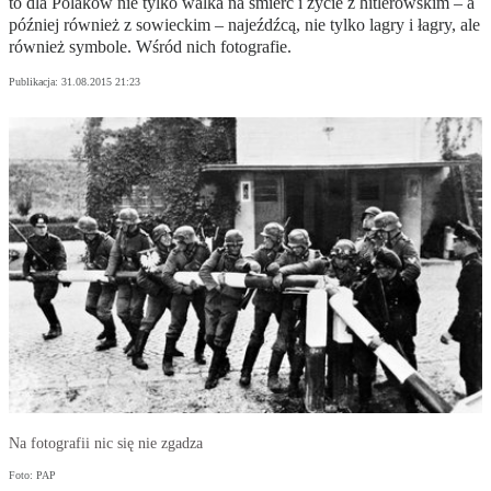
to dla Polaków nie tylko walka na śmierć i życie z hitlerowskim – a
później również z sowieckim – najeźdźcą, nie tylko lagry i łagry, ale
również symbole. Wśród nich fotografie.
Publikacja:
31.08.2015 21:23
Na fotografii nic się nie zgadza
Foto: PAP