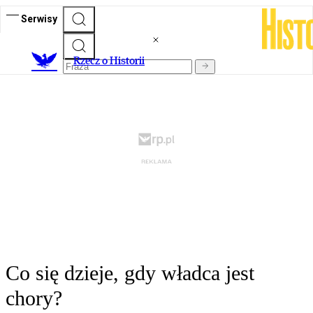
Serwisy
R
zecz o Historii
Co się dzieje, gdy władca jest
chory?