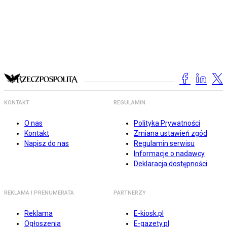
KONTAKT
REGULAMIN
O nas
Polityka Prywatności
Kontakt
Zmiana ustawień zgód
Napisz do nas
Regulamin serwisu
Informacje o nadawcy
Deklaracja dostępności
REKLAMA I PRENUMERATA
PARTNERZY
Reklama
E-kiosk.pl
Ogłoszenia
E-gazety.pl