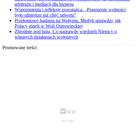
arbitrażu i mediacji dla biznesu
Wspomnienia i refleksje powstańca. „Pragnienie wolności
było silniejsze niż chęć odwetu”
Przełomowe badania na Wołyniu. Medyk sprawdzi, jak
Polacy ginęli w Woli Ostrowieckiej
Zbrodnie pod lupą. Co naprawdę wiedzieli Niemcy o
własnych działaniach wojennych
Promowane treści