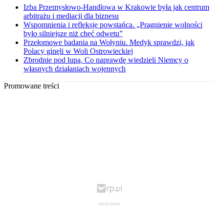
Izba Przemysłowo-Handlowa w Krakowie była jak centrum
arbitrażu i mediacji dla biznesu
Wspomnienia i refleksje powstańca. „Pragnienie wolności
było silniejsze niż chęć odwetu”
Przełomowe badania na Wołyniu. Medyk sprawdzi, jak
Polacy ginęli w Woli Ostrowieckiej
Zbrodnie pod lupą. Co naprawdę wiedzieli Niemcy o
własnych działaniach wojennych
Promowane treści