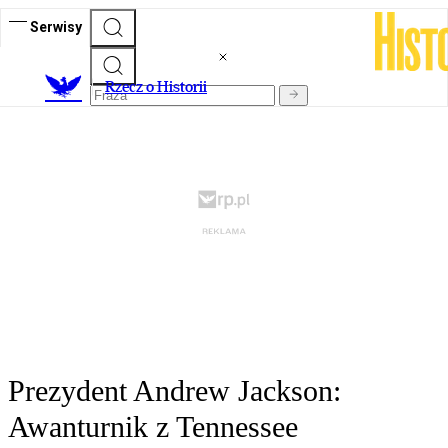
Serwisy
R
zecz o Historii
Prezydent Andrew Jackson:
Awanturnik z Tennessee