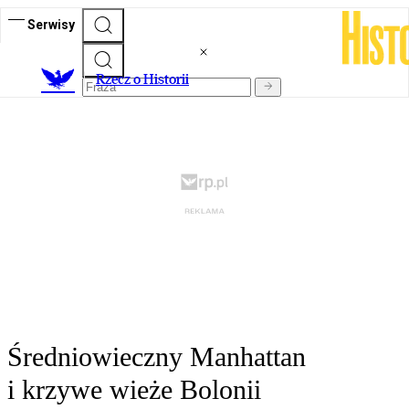
Serwisy
R
zecz o Historii
Średniowieczny Manhattan
i krzywe wieże Bolonii