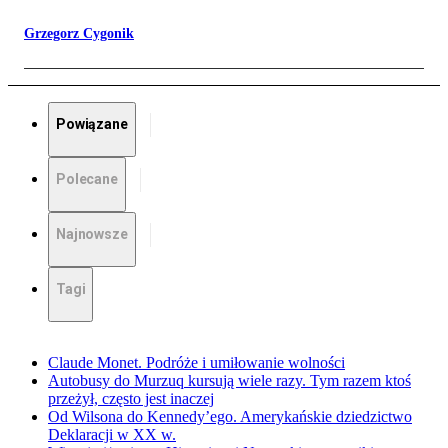
Grzegorz Cygonik
Powiązane
Polecane
Najnowsze
Tagi
Claude Monet. Podróże i umiłowanie wolności
Autobusy do Murzuq kursują wiele razy. Tym razem ktoś
przeżył, często jest inaczej
Od Wilsona do Kennedy’ego. Amerykańskie dziedzictwo
Deklaracji w XX w.