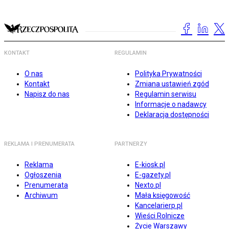
KONTAKT
REGULAMIN
O nas
Polityka Prywatności
Kontakt
Zmiana ustawień zgód
Napisz do nas
Regulamin serwisu
Informacje o nadawcy
Deklaracja dostępności
REKLAMA I PRENUMERATA
PARTNERZY
Reklama
E-kiosk.pl
Ogłoszenia
E-gazety.pl
Prenumerata
Nexto.pl
Archiwum
Mała księgowość
Kancelarierp.pl
Wieści Rolnicze
Życie Warszawy