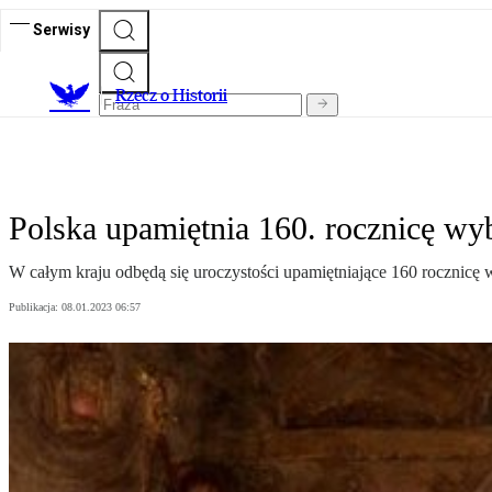
Serwisy
R
zecz o Historii
Polska upamiętnia 160. rocznicę w
W całym kraju odbędą się uroczystości upamiętniające 160 rocznic
Publikacja:
08.01.2023 06:57