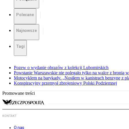
Polecane
Najnowsze
Tagi
Pozew o wydanie obrazów z kolekcji Lubomirskich
Powstanie Warszawskie nie polegało tylko na walce z bronią w
Motocyklem na barykady. „Nosiłem w kanistrach benzynę z p
Konspiracyjny przemysł zbrojeniowy Polski Podziemnej
Promowane treści
KONTAKT
O nas