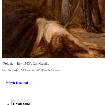
"Polonia – Rok 1863", Jan Matejko
Foto: Jan Matejko, Public domain, via Wikimedia Commons
Marek Kozubal
Powiązane