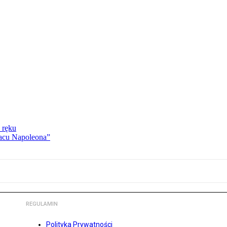
 ręku
lacu Napoleona”
REGULAMIN
Polityka Prywatności