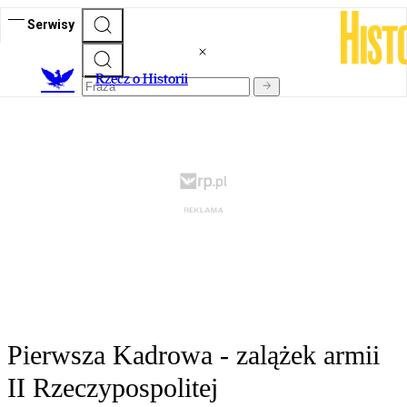
Serwisy
R
zecz o Historii
Pierwsza Kadrowa - zalążek armii
II Rzeczypospolitej