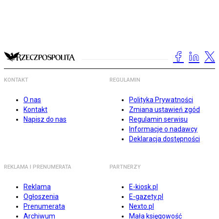
KONTAKT
REGULAMIN
O nas
Polityka Prywatności
Kontakt
Zmiana ustawień zgód
Napisz do nas
Regulamin serwisu
Informacje o nadawcy
Deklaracja dostępności
REKLAMA I PRENUMERATA
PARTNERZY
Reklama
E-kiosk.pl
Ogłoszenia
E-gazety.pl
Prenumerata
Nexto.pl
Archiwum
Mała księgowość