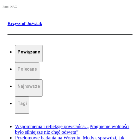
Foto: NAC
Krzysztof Jóźwiak
Powiązane
Polecane
Najnowsze
Tagi
Wspomnienia i refleksje powstańca. „Pragnienie wolności
było silniejsze niż chęć odwetu”
Przełomowe badania na Wołyniu. Medyk sprawdzi, jak