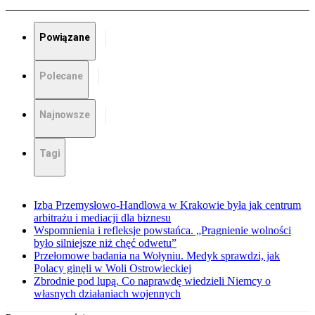
Powiązane
Polecane
Najnowsze
Tagi
Izba Przemysłowo-Handlowa w Krakowie była jak centrum
arbitrażu i mediacji dla biznesu
Wspomnienia i refleksje powstańca. „Pragnienie wolności
było silniejsze niż chęć odwetu”
Przełomowe badania na Wołyniu. Medyk sprawdzi, jak
Polacy ginęli w Woli Ostrowieckiej
Zbrodnie pod lupą. Co naprawdę wiedzieli Niemcy o
własnych działaniach wojennych