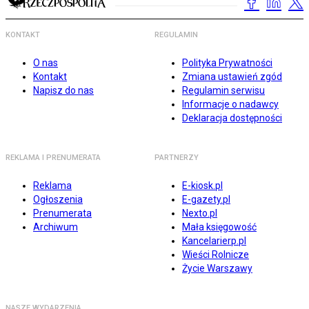
KONTAKT
REGULAMIN
O nas
Polityka Prywatności
Kontakt
Zmiana ustawień zgód
Napisz do nas
Regulamin serwisu
Informacje o nadawcy
Deklaracja dostępności
REKLAMA I PRENUMERATA
PARTNERZY
Reklama
E-kiosk.pl
Ogłoszenia
E-gazety.pl
Prenumerata
Nexto.pl
Archiwum
Mała księgowość
Kancelarierp.pl
Wieści Rolnicze
Życie Warszawy
NASZE WYDARZENIA