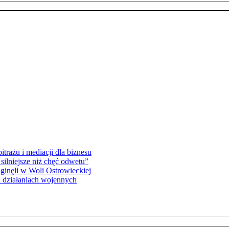
rażu i mediacji dla biznesu
silniejsze niż chęć odwetu”
ginęli w Woli Ostrowieckiej
 działaniach wojennych