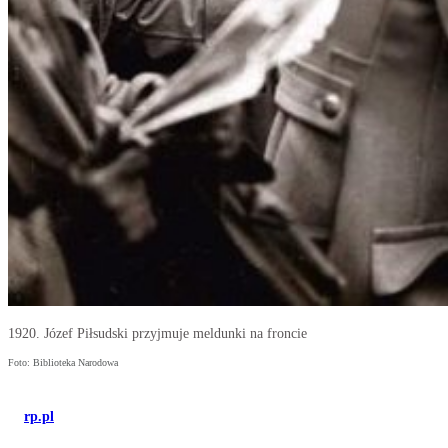
1920. Józef Piłsudski przyjmuje meldunki na froncie
Foto: Biblioteka Narodowa
rp.pl