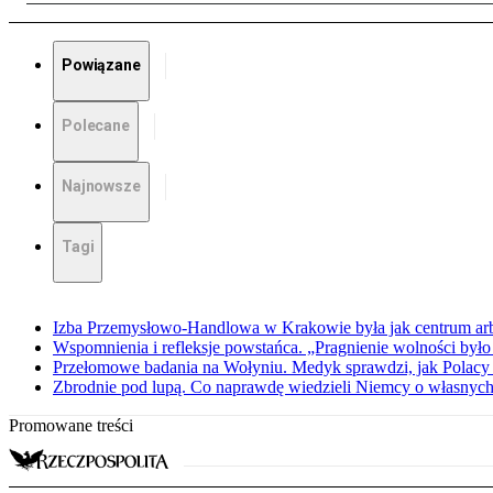
Powiązane
Polecane
Najnowsze
Tagi
Izba Przemysłowo-Handlowa w Krakowie była jak centrum arbit
Wspomnienia i refleksje powstańca. „Pragnienie wolności było 
Przełomowe badania na Wołyniu. Medyk sprawdzi, jak Polacy 
Zbrodnie pod lupą. Co naprawdę wiedzieli Niemcy o własnych
Promowane treści