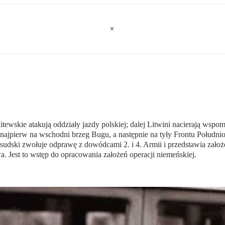
wskie atakują oddziały jazdy polskiej; dalej Litwini nacierają wspo
najpierw na wschodni brzeg Bugu, a następnie na tyły Frontu Połudn
dski zwołuje odprawę z dowódcami 2. i 4. Armii i przedstawia zało
. Jest to wstęp do opracowania założeń operacji niemeńskiej.