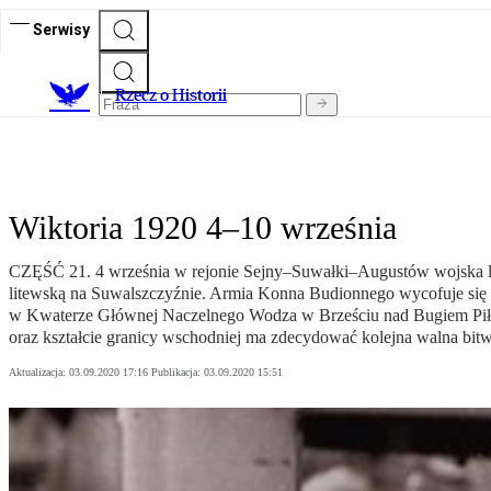
Serwisy
R
zecz o Historii
Wiktoria 1920 4–10 września
CZĘŚĆ 21. 4 września w rejonie Sejny–Suwałki–Augustów wojska lite
litewską na Suwalszczyźnie. Armia Konna Budionnego wycofuje się 
w Kwaterze Głównej Naczelnego Wodza w Brześciu nad Bugiem Piłsu
oraz kształcie granicy wschodniej ma zdecydować kolejna walna bitwa
Aktualizacja:
03.09.2020 17:16
Publikacja:
03.09.2020 15:51