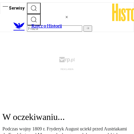
Serwisy
R
zecz o Historii
W oczekiwaniu...
Podczas wojny 1809 r. Fryderyk August uciekł przed Austriakami