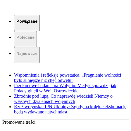
Powiązane
Polecane
Najnowsze
Wspomnienia i refleksje powstańca. „Pragnienie wolności
było silniejsze niż chęć odwetu”
Przełomowe badania na Wołyniu. Medyk sprawdzi, jak
Polacy ginęli w Woli Ostrowieckiej
Zbrodnie pod lupą. Co naprawdę wiedzieli Niemcy o
własnych działaniach wojennych
Rzeź wołyńska. IPN Ukrainy: Zgody na kolejne ekshumacje
będą wydawane natychmiast
Promowane treści