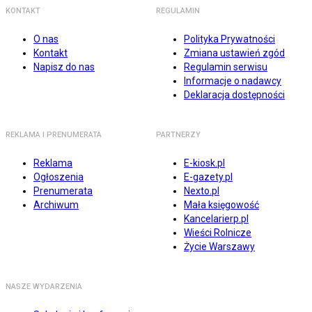
KONTAKT
REGULAMIN
O nas
Polityka Prywatności
Kontakt
Zmiana ustawień zgód
Napisz do nas
Regulamin serwisu
Informacje o nadawcy
Deklaracja dostępności
REKLAMA I PRENUMERATA
PARTNERZY
Reklama
E-kiosk.pl
Ogłoszenia
E-gazety.pl
Prenumerata
Nexto.pl
Archiwum
Mała księgowość
Kancelarierp.pl
Wieści Rolnicze
Życie Warszawy
NASZE WYDARZENIA