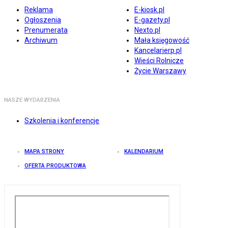
Reklama
E-kiosk.pl
Ogłoszenia
E-gazety.pl
Prenumerata
Nexto.pl
Archiwum
Mała księgowość
Kancelarierp.pl
Wieści Rolnicze
Życie Warszawy
NASZE WYDARZENIA
Szkolenia i konferencje
MAPA STRONY
KALENDARIUM
OFERTA PRODUKTOWA