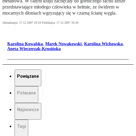
metanowa. W całym kraju zachęcały do górniczego fachu afisze
przedstawiające młodego człowieka w hełmie, ze świdrem w
mocarnych dłoniach wgryzający się w czarną ścianę węgla.
Aktualizacja:
17.12.2007 19:18
Publikacja:
17.12.2007 16:18
Karolina Kowalska
,
Marek Nowakowski
,
Karolina Wichowska
,
Aneta Wieczerzak-Krusińska
Powiązane
Polecane
Najnowsze
Tagi