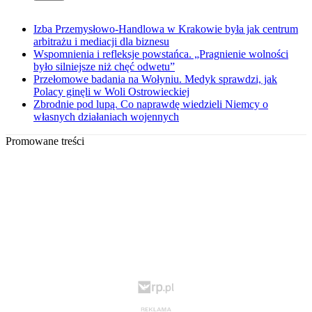
Izba Przemysłowo-Handlowa w Krakowie była jak centrum
arbitrażu i mediacji dla biznesu
Wspomnienia i refleksje powstańca. „Pragnienie wolności
było silniejsze niż chęć odwetu”
Przełomowe badania na Wołyniu. Medyk sprawdzi, jak
Polacy ginęli w Woli Ostrowieckiej
Zbrodnie pod lupą. Co naprawdę wiedzieli Niemcy o
własnych działaniach wojennych
Promowane treści