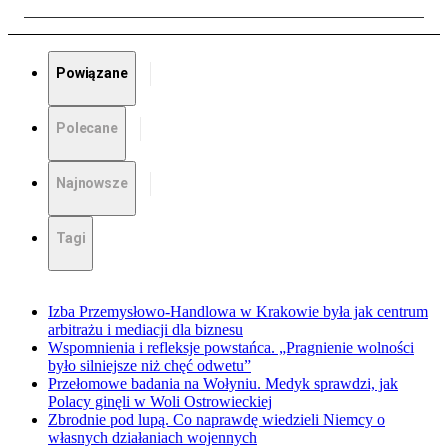
Powiązane
Polecane
Najnowsze
Tagi
Izba Przemysłowo-Handlowa w Krakowie była jak centrum
arbitrażu i mediacji dla biznesu
Wspomnienia i refleksje powstańca. „Pragnienie wolności
było silniejsze niż chęć odwetu”
Przełomowe badania na Wołyniu. Medyk sprawdzi, jak
Polacy ginęli w Woli Ostrowieckiej
Zbrodnie pod lupą. Co naprawdę wiedzieli Niemcy o
własnych działaniach wojennych