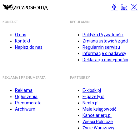
KONTAKT
REGULAMIN
O nas
Polityka Prywatności
Kontakt
Zmiana ustawień zgód
Napisz do nas
Regulamin serwisu
Informacje o nadawcy
Deklaracja dostępności
REKLAMA I PRENUMERATA
PARTNERZY
Reklama
E-kiosk.pl
Ogłoszenia
E-gazety.pl
Prenumerata
Nexto.pl
Archiwum
Mała księgowość
Kancelarierp.pl
Wieści Rolnicze
Życie Warszawy