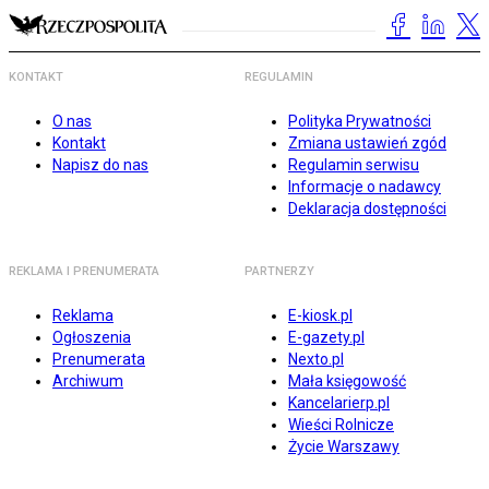
KONTAKT
REGULAMIN
O nas
Polityka Prywatności
Kontakt
Zmiana ustawień zgód
Napisz do nas
Regulamin serwisu
Informacje o nadawcy
Deklaracja dostępności
REKLAMA I PRENUMERATA
PARTNERZY
Reklama
E-kiosk.pl
Ogłoszenia
E-gazety.pl
Prenumerata
Nexto.pl
Archiwum
Mała księgowość
Kancelarierp.pl
Wieści Rolnicze
Życie Warszawy