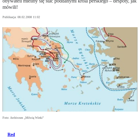
obywateli mieliby się stać poddanymi króla perskiego – despoty, jak
mówili!
Publikacja:
08.02.2008 11:02
Foto: Archiwum „Mówią Wieki"
Red