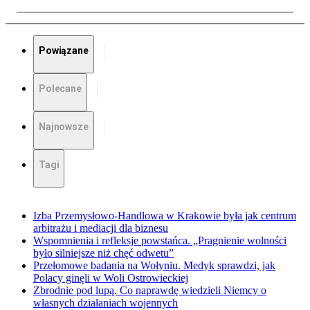
Powiązane
Polecane
Najnowsze
Tagi
Izba Przemysłowo-Handlowa w Krakowie była jak centrum
arbitrażu i mediacji dla biznesu
Wspomnienia i refleksje powstańca. „Pragnienie wolności
było silniejsze niż chęć odwetu”
Przełomowe badania na Wołyniu. Medyk sprawdzi, jak
Polacy ginęli w Woli Ostrowieckiej
Zbrodnie pod lupą. Co naprawdę wiedzieli Niemcy o
własnych działaniach wojennych