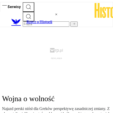
Serwisy
R
zecz o Historii
Wojna o wolność
Najazd perski niósł dla Greków perspektywę zasadniczej zmiany. Z