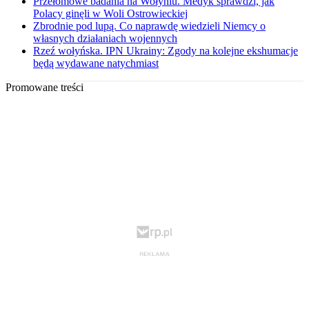
Przełomowe badania na Wołyniu. Medyk sprawdzi, jak
Polacy ginęli w Woli Ostrowieckiej
Zbrodnie pod lupą. Co naprawdę wiedzieli Niemcy o
własnych działaniach wojennych
Rzeź wołyńska. IPN Ukrainy: Zgody na kolejne ekshumacje
będą wydawane natychmiast
Promowane treści