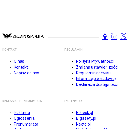
KONTAKT
REGULAMIN
O nas
Polityka Prywatności
Kontakt
Zmiana ustawień zgód
Napisz do nas
Regulamin serwisu
Informacje o nadawcy
Deklaracja dostępności
REKLAMA I PRENUMERATA
PARTNERZY
Reklama
E-kiosk.pl
Ogłoszenia
E-gazety.pl
Prenumerata
Nexto.pl