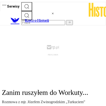
Serwisy
R
zecz o Historii
Zanim ruszyłem do Workuty...
Rozmowa z mjr. Józefem Zwinogrodzkim „Turkuciem”