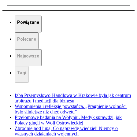
Powiązane
Polecane
Najnowsze
Tagi
Izba Przemysłowo-Handlowa w Krakowie była jak centrum
arbitrażu i mediacji dla biznesu
Wspomnienia i refleksje powstańca. „Pragnienie wolności
było silniejsze niż chęć odwetu”
Przełomowe badania na Wołyniu. Medyk sprawdzi, jak
Polacy ginęli w Woli Ostrowieckiej
Zbrodnie pod lupą. Co naprawdę wiedzieli Niemcy o
własnych działaniach wojennych