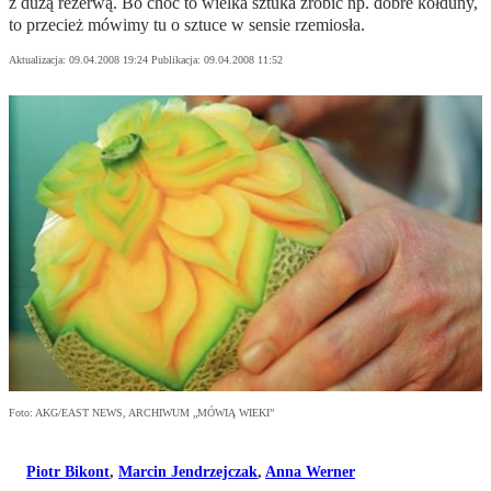
z dużą rezerwą. Bo choć to wielka sztuka zrobić np. dobre kołduny,
to przecież mówimy tu o sztuce w sensie rzemiosła.
Aktualizacja:
09.04.2008 19:24
Publikacja:
09.04.2008 11:52
Foto: AKG/EAST NEWS, ARCHIWUM „MÓWIĄ WIEKI”
Piotr Bikont
,
Marcin Jendrzejczak
,
Anna Werner