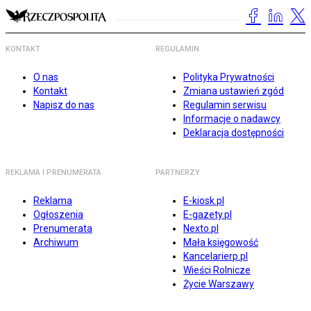
KONTAKT
REGULAMIN
O nas
Polityka Prywatności
Kontakt
Zmiana ustawień zgód
Napisz do nas
Regulamin serwisu
Informacje o nadawcy
Deklaracja dostępności
REKLAMA I PRENUMERATA
PARTNERZY
Reklama
E-kiosk.pl
Ogłoszenia
E-gazety.pl
Prenumerata
Nexto.pl
Archiwum
Mała księgowość
Kancelarierp.pl
Wieści Rolnicze
Życie Warszawy