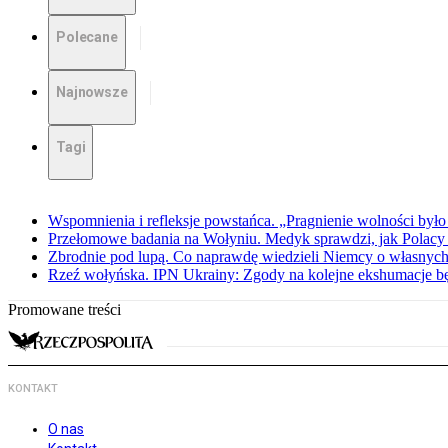
Polecane
Najnowsze
Tagi
Wspomnienia i refleksje powstańca. „Pragnienie wolności było 
Przełomowe badania na Wołyniu. Medyk sprawdzi, jak Polacy 
Zbrodnie pod lupą. Co naprawdę wiedzieli Niemcy o własnych
Rzeź wołyńska. IPN Ukrainy: Zgody na kolejne ekshumacje 
Promowane treści
KONTAKT
O nas