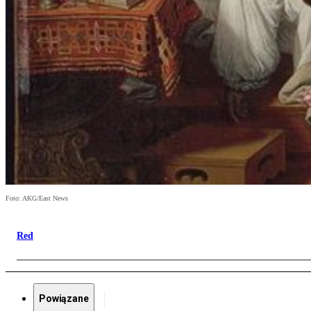
Foto: AKG/East News
Red
Powiązane