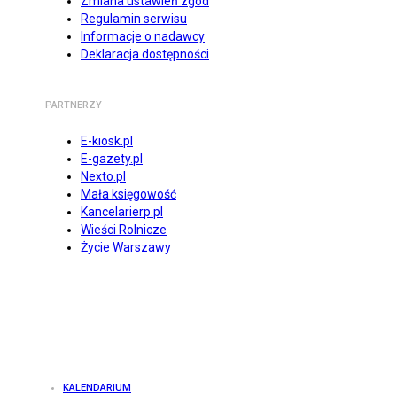
Zmiana ustawień zgód
Regulamin serwisu
Informacje o nadawcy
Deklaracja dostępności
PARTNERZY
E-kiosk.pl
E-gazety.pl
Nexto.pl
Mała księgowość
Kancelarierp.pl
Wieści Rolnicze
Życie Warszawy
KALENDARIUM