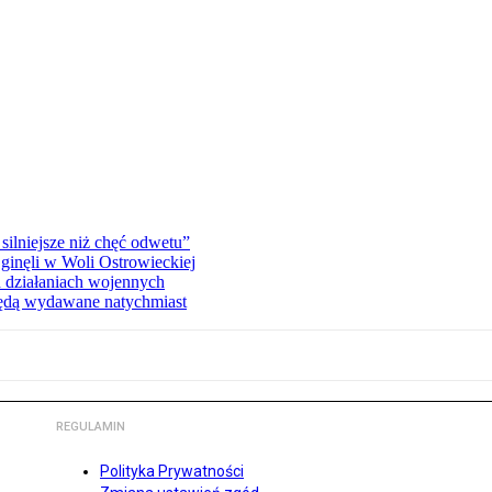
silniejsze niż chęć odwetu”
ginęli w Woli Ostrowieckiej
 działaniach wojennych
będą wydawane natychmiast
REGULAMIN
Polityka Prywatności