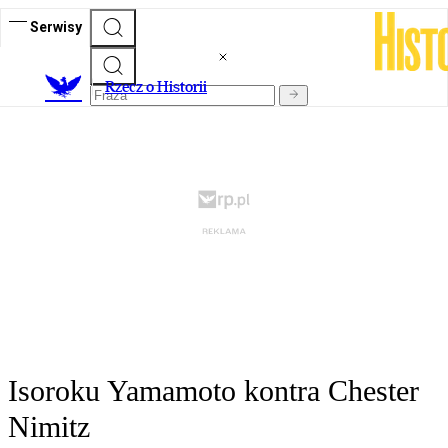
Serwisy
R
zecz o Historii
Isoroku Yamamoto kontra Chester
Nimitz