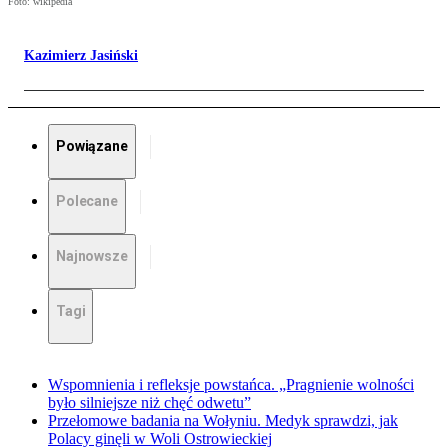
Foto: wikipedia
Kazimierz Jasiński
Powiązane
Polecane
Najnowsze
Tagi
Wspomnienia i refleksje powstańca. „Pragnienie wolności
było silniejsze niż chęć odwetu”
Przełomowe badania na Wołyniu. Medyk sprawdzi, jak
Polacy ginęli w Woli Ostrowieckiej