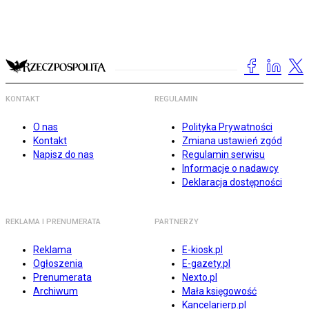
KONTAKT
REGULAMIN
O nas
Polityka Prywatności
Kontakt
Zmiana ustawień zgód
Napisz do nas
Regulamin serwisu
Informacje o nadawcy
Deklaracja dostępności
REKLAMA I PRENUMERATA
PARTNERZY
Reklama
E-kiosk.pl
Ogłoszenia
E-gazety.pl
Prenumerata
Nexto.pl
Archiwum
Mała księgowość
Kancelarierp.pl