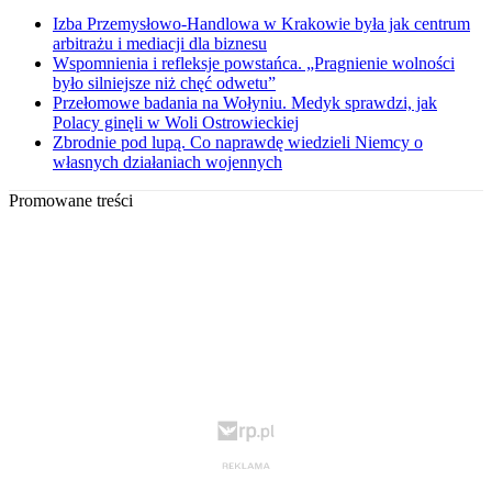
Izba Przemysłowo-Handlowa w Krakowie była jak centrum
arbitrażu i mediacji dla biznesu
Wspomnienia i refleksje powstańca. „Pragnienie wolności
było silniejsze niż chęć odwetu”
Przełomowe badania na Wołyniu. Medyk sprawdzi, jak
Polacy ginęli w Woli Ostrowieckiej
Zbrodnie pod lupą. Co naprawdę wiedzieli Niemcy o
własnych działaniach wojennych
Promowane treści