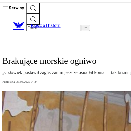
Serwisy
R
zecz o Historii
Brakujące morskie ogniwo
„Człowiek postawił żagle, zanim jeszcze osiodłał konia” – tak brzm
Publikacja:
25.04.2025 04:34