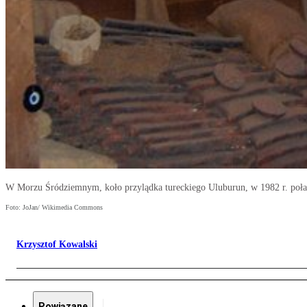
W Morzu Śródziemnym, koło przylądka tureckiego Uluburun, w 1982 r. poławiac
Foto: JoJan/ Wikimedia Commons
Krzysztof Kowalski
Powiązane