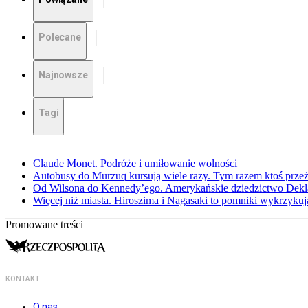
Polecane
Najnowsze
Tagi
Claude Monet. Podróże i umiłowanie wolności
Autobusy do Murzuq kursują wiele razy. Tym razem ktoś przeżył
Od Wilsona do Kennedy’ego. Amerykańskie dziedzictwo Dekl
Więcej niż miasta. Hiroszima i Nagasaki to pomniki wykrzykują
Promowane treści
KONTAKT
O nas