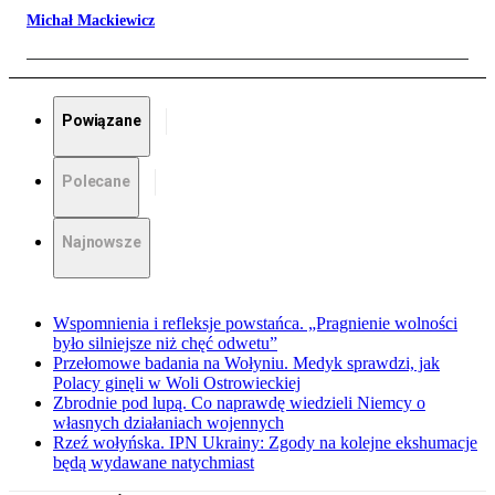
Michał Mackiewicz
Powiązane
Polecane
Najnowsze
Wspomnienia i refleksje powstańca. „Pragnienie wolności
było silniejsze niż chęć odwetu”
Przełomowe badania na Wołyniu. Medyk sprawdzi, jak
Polacy ginęli w Woli Ostrowieckiej
Zbrodnie pod lupą. Co naprawdę wiedzieli Niemcy o
własnych działaniach wojennych
Rzeź wołyńska. IPN Ukrainy: Zgody na kolejne ekshumacje
będą wydawane natychmiast