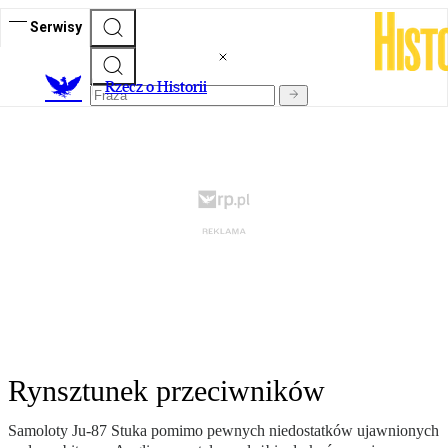
Serwisy
R
zecz o Historii
Rynsztunek przeciwników
Samoloty Ju-87 Stuka pomimo pewnych niedostatków ujawnionych