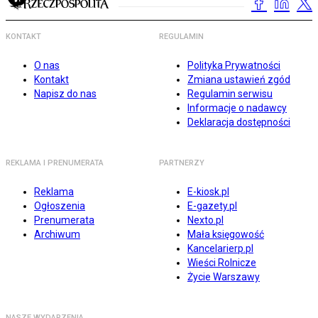
KONTAKT
REGULAMIN
O nas
Polityka Prywatności
Kontakt
Zmiana ustawień zgód
Napisz do nas
Regulamin serwisu
Informacje o nadawcy
Deklaracja dostępności
REKLAMA I PRENUMERATA
PARTNERZY
Reklama
E-kiosk.pl
Ogłoszenia
E-gazety.pl
Prenumerata
Nexto.pl
Archiwum
Mała księgowość
Kancelarierp.pl
Wieści Rolnicze
Życie Warszawy
NASZE WYDARZENIA