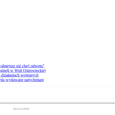
silniejsze niż chęć odwetu”
ginęli w Woli Ostrowieckiej
 działaniach wojennych
będą wydawane natychmiast
REGULAMIN