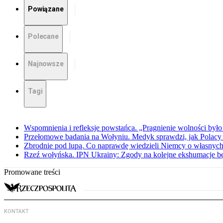
Powiązane
Polecane
Najnowsze
Tagi
Wspomnienia i refleksje powstańca. „Pragnienie wolności było 
Przełomowe badania na Wołyniu. Medyk sprawdzi, jak Polacy 
Zbrodnie pod lupą. Co naprawdę wiedzieli Niemcy o własnych
Rzeź wołyńska. IPN Ukrainy: Zgody na kolejne ekshumacje 
Promowane treści
KONTAKT