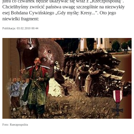
jutra co czwartek będzie ukazywać się wraz z „Rzeczpospolitą”.
Chcielibyśmy zwrócić państwa uwagę szczególnie na niezwykły
esej Bohdana Cywińskiego „Gdy myślę: Kresy...”. Oto jego
niewielki fragment:
Publikacja:
03.02.2010 00:44
Foto: Rzeczpospolita