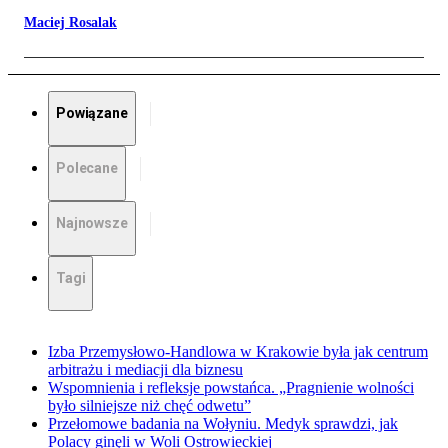
Maciej Rosalak
Powiązane
Polecane
Najnowsze
Tagi
Izba Przemysłowo-Handlowa w Krakowie była jak centrum
arbitrażu i mediacji dla biznesu
Wspomnienia i refleksje powstańca. „Pragnienie wolności
było silniejsze niż chęć odwetu”
Przełomowe badania na Wołyniu. Medyk sprawdzi, jak
Polacy ginęli w Woli Ostrowieckiej