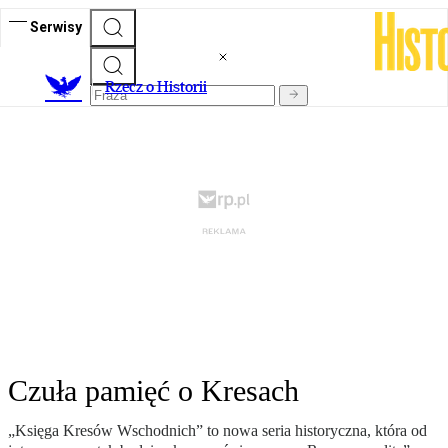
Serwisy
R
zecz o Historii
Czuła pamięć o Kresach
„Księga Kresów Wschodnich” to nowa seria historyczna, która od