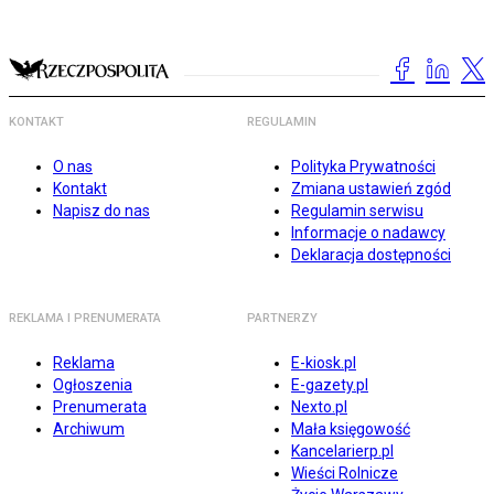
KONTAKT
REGULAMIN
O nas
Polityka Prywatności
Kontakt
Zmiana ustawień zgód
Napisz do nas
Regulamin serwisu
Informacje o nadawcy
Deklaracja dostępności
REKLAMA I PRENUMERATA
PARTNERZY
Reklama
E-kiosk.pl
Ogłoszenia
E-gazety.pl
Prenumerata
Nexto.pl
Archiwum
Mała księgowość
Kancelarierp.pl
Wieści Rolnicze