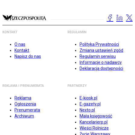
KONTAKT
REGULAMIN
O nas
Polityka Prywatności
Kontakt
Zmiana ustawień zgód
Napisz do nas
Regulamin serwisu
Informacje o nadawcy
Deklaracja dostępności
REKLAMA I PRENUMERATA
PARTNERZY
Reklama
E-kiosk.pl
Ogłoszenia
E-gazety.pl
Prenumerata
Nexto.pl
Archiwum
Mała księgowość
Kancelarierp.pl
Wieści Rolnicze
Życie Warszawy