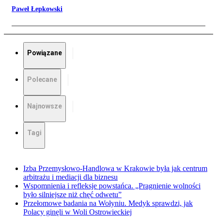
Paweł Łepkowski
Powiązane
Polecane
Najnowsze
Tagi
Izba Przemysłowo-Handlowa w Krakowie była jak centrum
arbitrażu i mediacji dla biznesu
Wspomnienia i refleksje powstańca. „Pragnienie wolności
było silniejsze niż chęć odwetu”
Przełomowe badania na Wołyniu. Medyk sprawdzi, jak
Polacy ginęli w Woli Ostrowieckiej