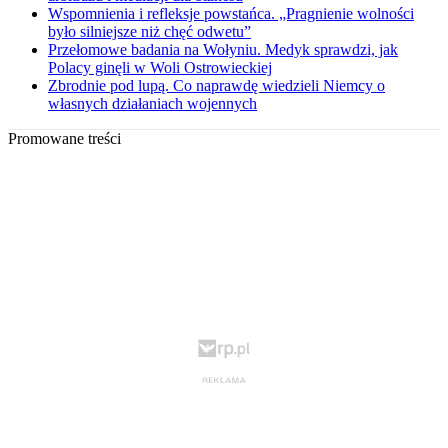
Wspomnienia i refleksje powstańca. „Pragnienie wolności
było silniejsze niż chęć odwetu”
Przełomowe badania na Wołyniu. Medyk sprawdzi, jak
Polacy ginęli w Woli Ostrowieckiej
Zbrodnie pod lupą. Co naprawdę wiedzieli Niemcy o
własnych działaniach wojennych
Promowane treści