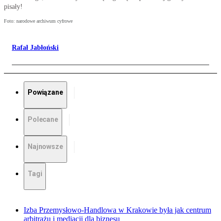
pisały!
Foto: narodowe archiwum cyfrowe
Rafał Jabłoński
Powiązane
Polecane
Najnowsze
Tagi
Izba Przemysłowo-Handlowa w Krakowie była jak centrum
arbitrażu i mediacji dla biznesu