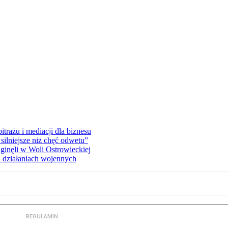
rażu i mediacji dla biznesu
silniejsze niż chęć odwetu”
ginęli w Woli Ostrowieckiej
 działaniach wojennych
REGULAMIN