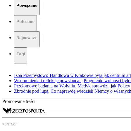
Powiązane
Polecane
Najnowsze
Tagi
Izba Przemysłowo-Handlowa w Krakowie była jak centrum arbit
Wspomnienia i refleksje powstańca. „Pragnienie wolności było 
Przełomowe badania na Wołyniu. Medyk sprawdzi, jak Polacy 
Zbrodnie pod lupą. Co naprawdę wiedzieli Niemcy o własnych
Promowane treści
KONTAKT