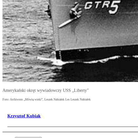
Amerykański okręt wywiadowczy USS „Liberty”
Foto: Archiwum „Mówią wieki”, Leszek Nabiałek Les Leszek Nabiałek
Krzysztof Kubiak