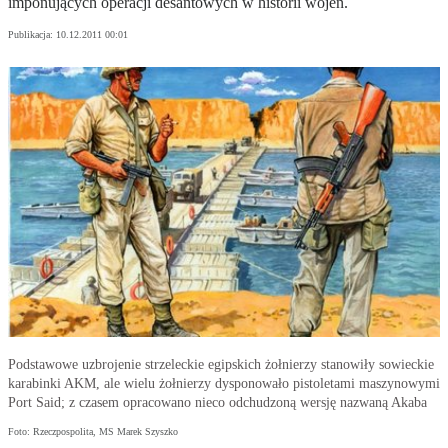
imponujących operacji desantowych w historii wojen.
Publikacja:
10.12.2011 00:01
Podstawowe uzbrojenie strzeleckie egipskich żołnierzy stanowiły sowieckie
karabinki AKM, ale wielu żołnierzy dysponowało pistoletami maszynowymi
Port Said; z czasem opracowano nieco odchudzoną wersję nazwaną Akaba
Foto: Rzeczpospolita, MS Marek Szyszko