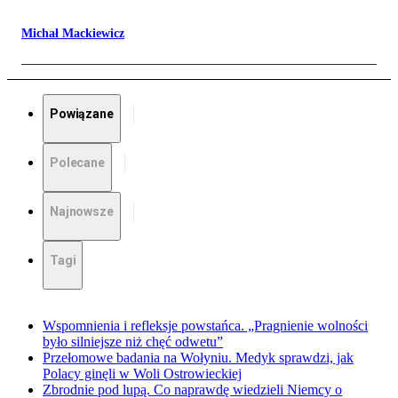
Michał Mackiewicz
Powiązane
Polecane
Najnowsze
Tagi
Wspomnienia i refleksje powstańca. „Pragnienie wolności
było silniejsze niż chęć odwetu”
Przełomowe badania na Wołyniu. Medyk sprawdzi, jak
Polacy ginęli w Woli Ostrowieckiej
Zbrodnie pod lupą. Co naprawdę wiedzieli Niemcy o