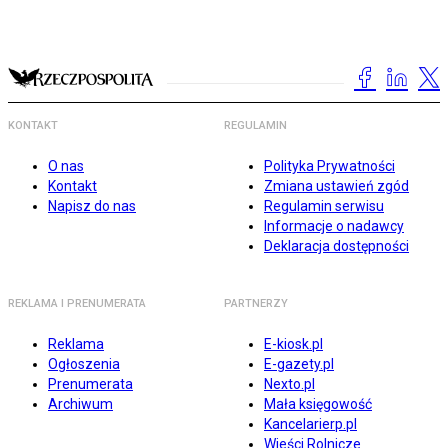
KONTAKT
REGULAMIN
O nas
Polityka Prywatności
Kontakt
Zmiana ustawień zgód
Napisz do nas
Regulamin serwisu
Informacje o nadawcy
Deklaracja dostępności
REKLAMA I PRENUMERATA
PARTNERZY
Reklama
E-kiosk.pl
Ogłoszenia
E-gazety.pl
Prenumerata
Nexto.pl
Archiwum
Mała księgowość
Kancelarierp.pl
Wieści Rolnicze