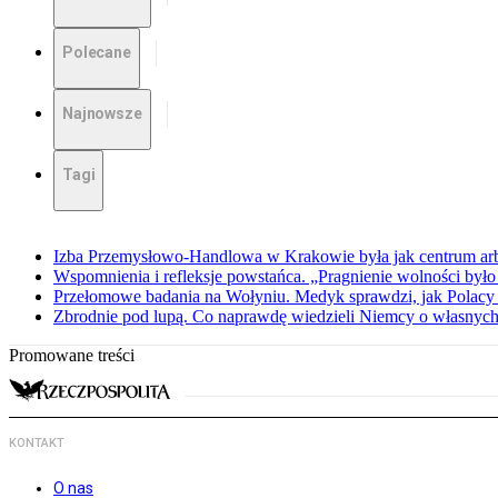
Polecane
Najnowsze
Tagi
Izba Przemysłowo-Handlowa w Krakowie była jak centrum arbit
Wspomnienia i refleksje powstańca. „Pragnienie wolności było 
Przełomowe badania na Wołyniu. Medyk sprawdzi, jak Polacy 
Zbrodnie pod lupą. Co naprawdę wiedzieli Niemcy o własnych
Promowane treści
KONTAKT
O nas