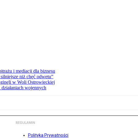
rażu i mediacji dla biznesu
silniejsze niż chęć odwetu”
ginęli w Woli Ostrowieckiej
 działaniach wojennych
REGULAMIN
Polityka Prywatności