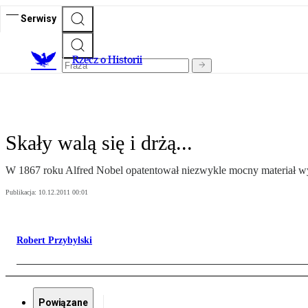
Serwisy
R
zecz o Historii
Skały walą się i drżą...
W 1867 roku Alfred Nobel opatentował niezwykle mocny materiał w
Publikacja:
10.12.2011 00:01
Robert Przybylski
Powiązane