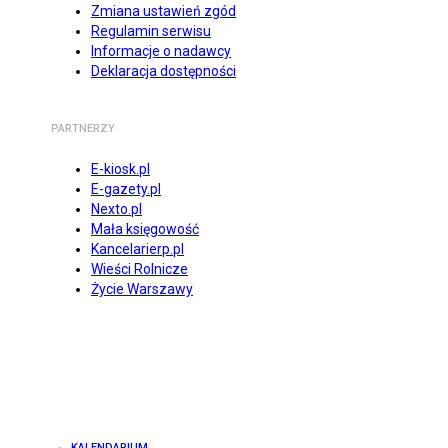
Zmiana ustawień zgód
Regulamin serwisu
Informacje o nadawcy
Deklaracja dostępności
PARTNERZY
E-kiosk.pl
E-gazety.pl
Nexto.pl
Mała księgowość
Kancelarierp.pl
Wieści Rolnicze
Życie Warszawy
KALENDARIUM