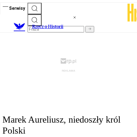
Serwisy
R
zecz o Historii
Marek Aureliusz, niedoszły król
Polski