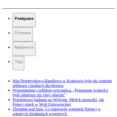
Powiązane
Polecane
Najnowsze
Tagi
Izba Przemysłowo-Handlowa w Krakowie była jak centrum
arbitrażu i mediacji dla biznesu
Wspomnienia i refleksje powstańca. „Pragnienie wolności
było silniejsze niż chęć odwetu”
Przełomowe badania na Wołyniu. Medyk sprawdzi, jak
Polacy ginęli w Woli Ostrowieckiej
Zbrodnie pod lupą. Co naprawdę wiedzieli Niemcy o
własnych działaniach wojennych