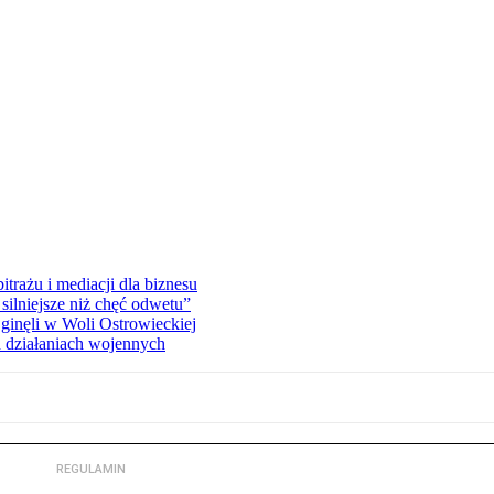
rażu i mediacji dla biznesu
silniejsze niż chęć odwetu”
ginęli w Woli Ostrowieckiej
 działaniach wojennych
REGULAMIN