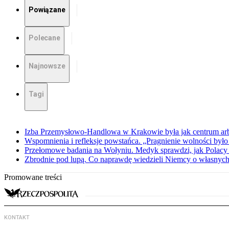
Powiązane
Polecane
Najnowsze
Tagi
Izba Przemysłowo-Handlowa w Krakowie była jak centrum arbit
Wspomnienia i refleksje powstańca. „Pragnienie wolności było 
Przełomowe badania na Wołyniu. Medyk sprawdzi, jak Polacy 
Zbrodnie pod lupą. Co naprawdę wiedzieli Niemcy o własnych
Promowane treści
KONTAKT