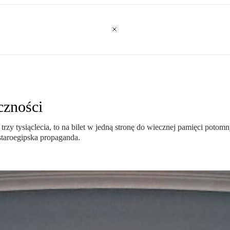
czności
trzy tysiąclecia, to na bilet w jedną stronę do wiecznej pamięci poto
 staroegipska propaganda.