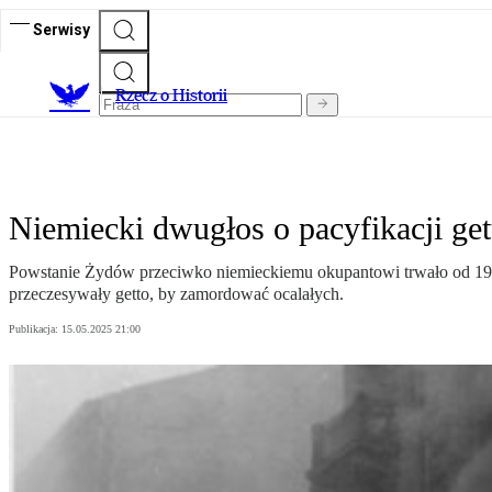
Serwisy
R
zecz o Historii
Niemiecki dwugłos o pacyfikacji ge
Powstanie Żydów przeciwko niemieckiemu okupantowi trwało od 19 k
przeczesywały getto, by zamordować ocalałych.
Publikacja:
15.05.2025 21:00