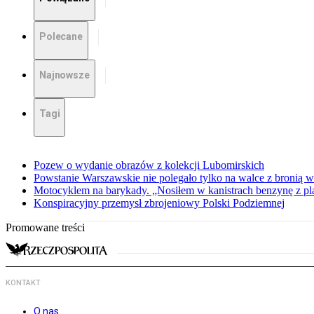
Polecane
Najnowsze
Tagi
Pozew o wydanie obrazów z kolekcji Lubomirskich
Powstanie Warszawskie nie polegało tylko na walce z bronią w
Motocyklem na barykady. „Nosiłem w kanistrach benzynę z p
Konspiracyjny przemysł zbrojeniowy Polski Podziemnej
Promowane treści
KONTAKT
O nas