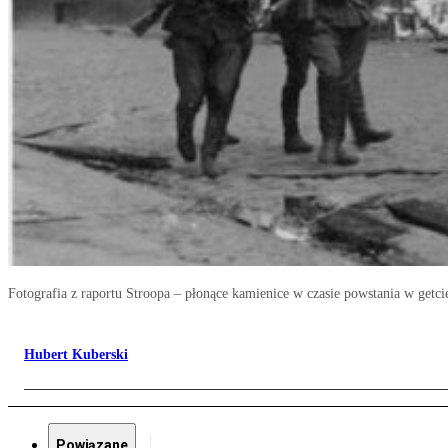
Fotografia z raportu Stroopa – płonące kamienice w czasie powstania w get
Hubert Kuberski
Powiązane