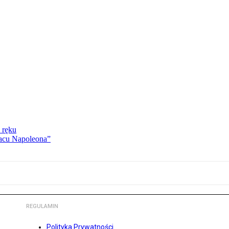
 ręku
lacu Napoleona”
REGULAMIN
Polityka Prywatności