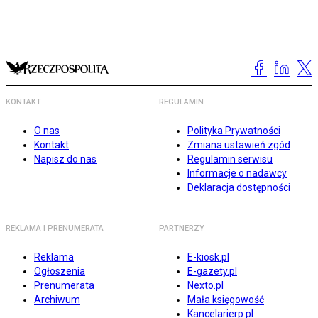
KONTAKT
REGULAMIN
O nas
Polityka Prywatności
Kontakt
Zmiana ustawień zgód
Napisz do nas
Regulamin serwisu
Informacje o nadawcy
Deklaracja dostępności
REKLAMA I PRENUMERATA
PARTNERZY
Reklama
E-kiosk.pl
Ogłoszenia
E-gazety.pl
Prenumerata
Nexto.pl
Archiwum
Mała księgowość
Kancelarierp.pl