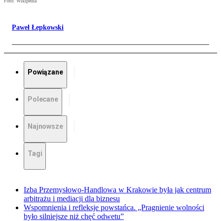
Foto: Wikipedia
Paweł Łepkowski
Powiązane
Polecane
Najnowsze
Tagi
Izba Przemysłowo-Handlowa w Krakowie była jak centrum
arbitrażu i mediacji dla biznesu
Wspomnienia i refleksje powstańca. „Pragnienie wolności
było silniejsze niż chęć odwetu”