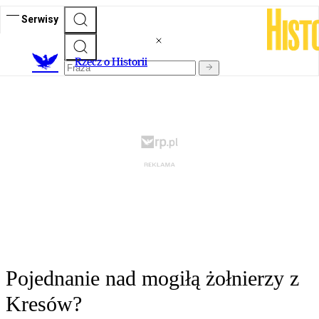
Serwisy
R
zecz o Historii
Pojednanie nad mogiłą żołnierzy z
Kresów?