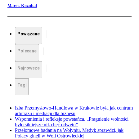
Marek Kozubal
Powiązane
Polecane
Najnowsze
Tagi
Izba Przemysłowo-Handlowa w Krakowie była jak centrum
arbitrażu i mediacji dla biznesu
Wspomnienia i refleksje powstańca. „Pragnienie wolności
było silniejsze niż chęć odwetu”
Przełomowe badania na Wołyniu. Medyk sprawdzi, jak
Polacy ginęli w Woli Ostrowieckiej