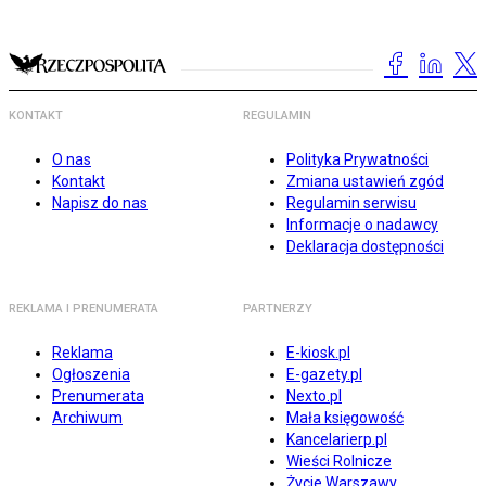
KONTAKT
REGULAMIN
O nas
Polityka Prywatności
Kontakt
Zmiana ustawień zgód
Napisz do nas
Regulamin serwisu
Informacje o nadawcy
Deklaracja dostępności
REKLAMA I PRENUMERATA
PARTNERZY
Reklama
E-kiosk.pl
Ogłoszenia
E-gazety.pl
Prenumerata
Nexto.pl
Archiwum
Mała księgowość
Kancelarierp.pl
Wieści Rolnicze
Życie Warszawy