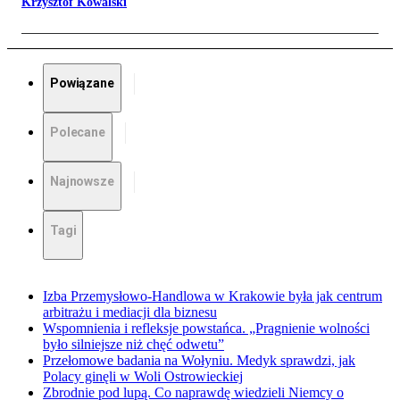
Krzysztof Kowalski
Powiązane
Polecane
Najnowsze
Tagi
Izba Przemysłowo-Handlowa w Krakowie była jak centrum
arbitrażu i mediacji dla biznesu
Wspomnienia i refleksje powstańca. „Pragnienie wolności
było silniejsze niż chęć odwetu”
Przełomowe badania na Wołyniu. Medyk sprawdzi, jak
Polacy ginęli w Woli Ostrowieckiej
Zbrodnie pod lupą. Co naprawdę wiedzieli Niemcy o