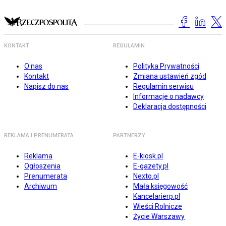
KONTAKT
REGULAMIN
O nas
Polityka Prywatności
Kontakt
Zmiana ustawień zgód
Napisz do nas
Regulamin serwisu
Informacje o nadawcy
Deklaracja dostępności
REKLAMA I PRENUMERATA
PARTNERZY
Reklama
E-kiosk.pl
Ogłoszenia
E-gazety.pl
Prenumerata
Nexto.pl
Archiwum
Mała księgowość
Kancelarierp.pl
Wieści Rolnicze
Życie Warszawy