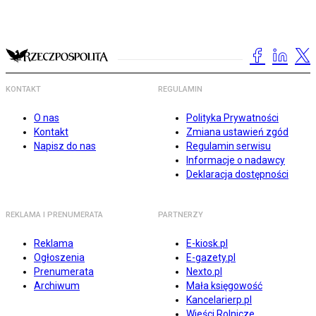
KONTAKT
REGULAMIN
O nas
Polityka Prywatności
Kontakt
Zmiana ustawień zgód
Napisz do nas
Regulamin serwisu
Informacje o nadawcy
Deklaracja dostępności
REKLAMA I PRENUMERATA
PARTNERZY
Reklama
E-kiosk.pl
Ogłoszenia
E-gazety.pl
Prenumerata
Nexto.pl
Archiwum
Mała księgowość
Kancelarierp.pl
Wieści Rolnicze