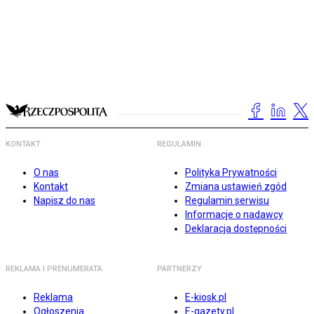
KONTAKT
REGULAMIN
O nas
Polityka Prywatności
Kontakt
Zmiana ustawień zgód
Napisz do nas
Regulamin serwisu
Informacje o nadawcy
Deklaracja dostępności
REKLAMA I PRENUMERATA
PARTNERZY
Reklama
E-kiosk.pl
Ogłoszenia
E-gazety.pl