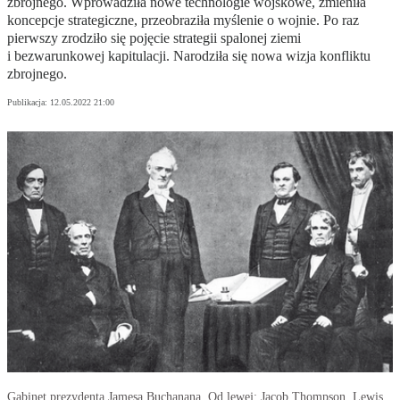
zbrojnego. Wprowadziła nowe technologie wojskowe, zmieniła
koncepcje strategiczne, przeobraziła myślenie o wojnie. Po raz
pierwszy zrodziło się pojęcie strategii spalonej ziemi
i bezwarunkowej kapitulacji. Narodziła się nowa wizja konfliktu
zbrojnego.
Publikacja:
12.05.2022 21:00
Gabinet prezydenta Jamesa Buchanana. Od lewej: Jacob Thompson, Lewis