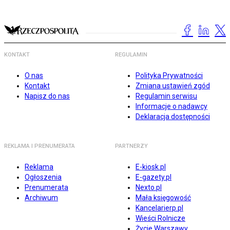
KONTAKT
REGULAMIN
O nas
Polityka Prywatności
Kontakt
Zmiana ustawień zgód
Napisz do nas
Regulamin serwisu
Informacje o nadawcy
Deklaracja dostępności
REKLAMA I PRENUMERATA
PARTNERZY
Reklama
E-kiosk.pl
Ogłoszenia
E-gazety.pl
Prenumerata
Nexto.pl
Archiwum
Mała księgowość
Kancelarierp.pl
Wieści Rolnicze
Życie Warszawy