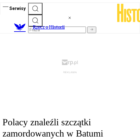
Serwisy
R
zecz o Historii
Polacy znaleźli szczątki
zamordowanych w Batumi