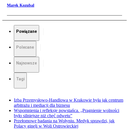
Marek Kozubal
Powiązane
Polecane
Najnowsze
Tagi
Izba Przemysłowo-Handlowa w Krakowie była jak centrum
arbitrażu i mediacji dla biznesu
Wspomnienia i refleksje powstańca. „Pragnienie wolności
było silniejsze niż chęć odwetu”
Przełomowe badania na Wołyniu. Medyk sprawdzi, jak
Polacy ginęli w Woli Ostrowieckiej