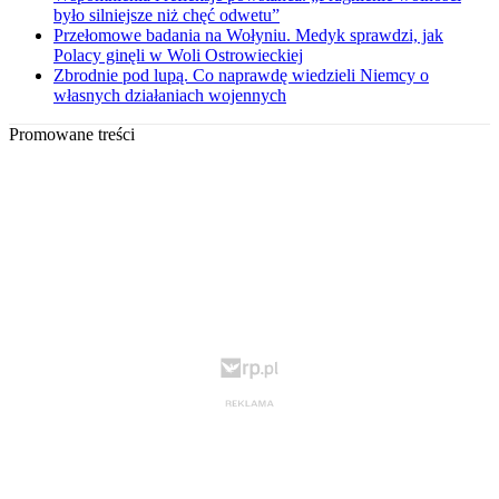
było silniejsze niż chęć odwetu”
Przełomowe badania na Wołyniu. Medyk sprawdzi, jak
Polacy ginęli w Woli Ostrowieckiej
Zbrodnie pod lupą. Co naprawdę wiedzieli Niemcy o
własnych działaniach wojennych
Promowane treści