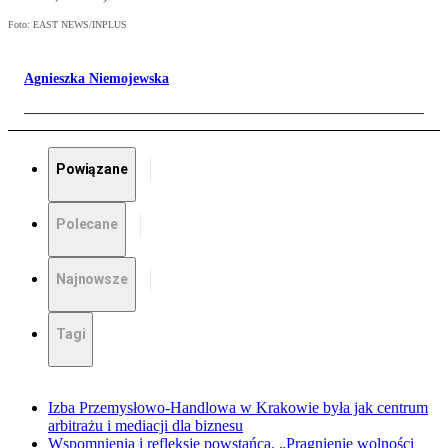
Foto: EAST NEWS/INPLUS
Agnieszka Niemojewska
Powiązane
Polecane
Najnowsze
Tagi
Izba Przemysłowo-Handlowa w Krakowie była jak centrum
arbitrażu i mediacji dla biznesu
Wspomnienia i refleksje powstańca. „Pragnienie wolności