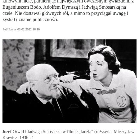
kinowym hicie, partnerując największym ówczesnym gwiazdom, z
Eugeniuszem Bodo, Adolfem Dymszą i Jadwigą Smosarską na
czele. Nie dostawał głównych ról, a mimo to przyciągał uwagę i
zyskał uznanie publiczności.
Publikacja:
03.02.2022 16:10
Józef Orwid i Jadwiga Smosarska w filmie „Jadzia” (reżyseria: Mieczysław
Krawicz, 1936 r.)