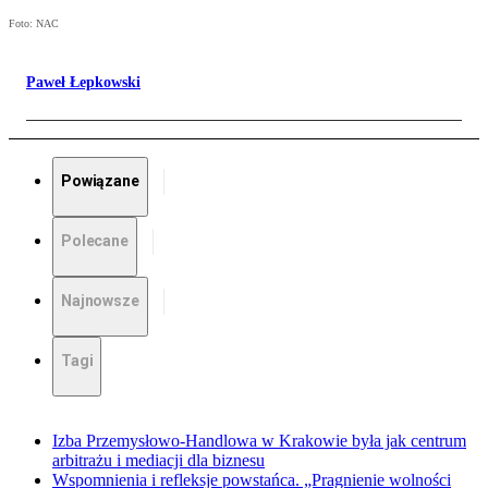
Foto: NAC
Paweł Łepkowski
Powiązane
Polecane
Najnowsze
Tagi
Izba Przemysłowo-Handlowa w Krakowie była jak centrum
arbitrażu i mediacji dla biznesu
Wspomnienia i refleksje powstańca. „Pragnienie wolności