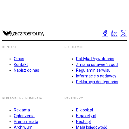
KONTAKT
REGULAMIN
O nas
Polityka Prywatności
Kontakt
Zmiana ustawień zgód
Napisz do nas
Regulamin serwisu
Informacje o nadawcy
Deklaracja dostępności
REKLAMA I PRENUMERATA
PARTNERZY
Reklama
E-kiosk.pl
Ogłoszenia
E-gazety.pl
Prenumerata
Nexto.pl
Archiwum
Mała księgowość