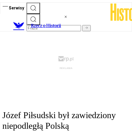
Serwisy
R
zecz o Historii
Józef Piłsudski był zawiedziony
niepodległą Polską