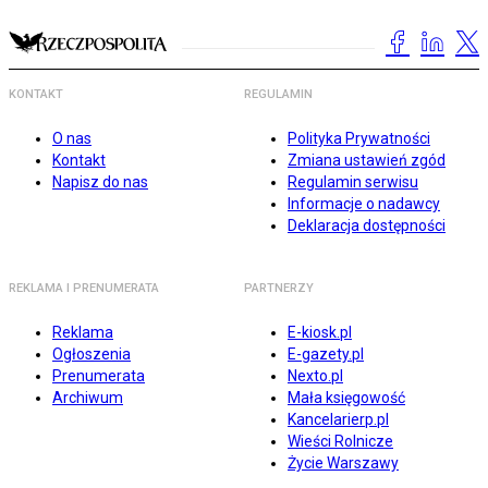
KONTAKT
REGULAMIN
O nas
Polityka Prywatności
Kontakt
Zmiana ustawień zgód
Napisz do nas
Regulamin serwisu
Informacje o nadawcy
Deklaracja dostępności
REKLAMA I PRENUMERATA
PARTNERZY
Reklama
E-kiosk.pl
Ogłoszenia
E-gazety.pl
Prenumerata
Nexto.pl
Archiwum
Mała księgowość
Kancelarierp.pl
Wieści Rolnicze
Życie Warszawy