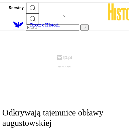
Serwisy
R
zecz o Historii
Odkrywają tajemnice obławy
augustowskiej