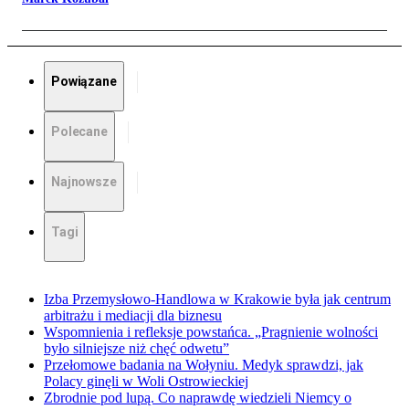
Powiązane
Polecane
Najnowsze
Tagi
Izba Przemysłowo-Handlowa w Krakowie była jak centrum
arbitrażu i mediacji dla biznesu
Wspomnienia i refleksje powstańca. „Pragnienie wolności
było silniejsze niż chęć odwetu”
Przełomowe badania na Wołyniu. Medyk sprawdzi, jak
Polacy ginęli w Woli Ostrowieckiej
Zbrodnie pod lupą. Co naprawdę wiedzieli Niemcy o