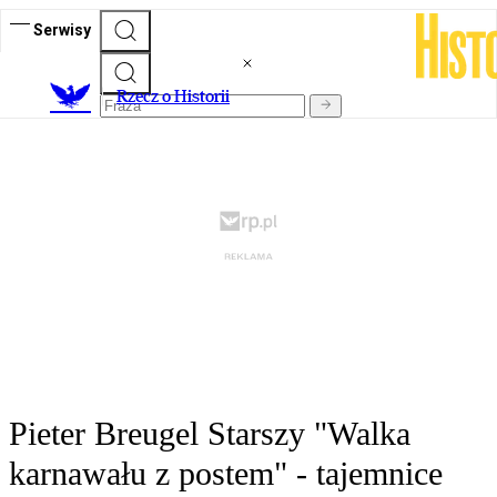
Serwisy
R
zecz o Historii
Pieter Breugel Starszy "Walka
karnawału z postem" - tajemnice