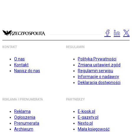
KONTAKT
REGULAMIN
O nas
Polityka Prywatności
Kontakt
Zmiana ustawień zgód
Napisz do nas
Regulamin serwisu
Informacje o nadawcy
Deklaracja dostępności
REKLAMA I PRENUMERATA
PARTNERZY
Reklama
E-kiosk.pl
Ogłoszenia
E-gazety.pl
Prenumerata
Nexto.pl
Archiwum
Mała księgowość