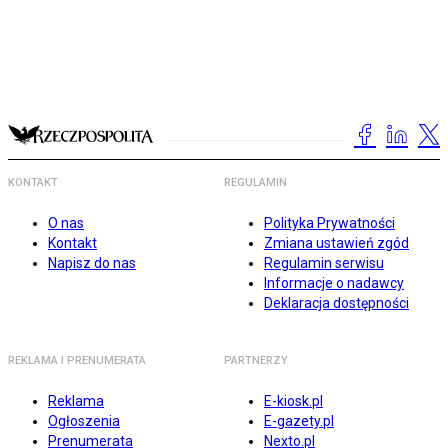
KONTAKT
REGULAMIN
O nas
Polityka Prywatności
Kontakt
Zmiana ustawień zgód
Napisz do nas
Regulamin serwisu
Informacje o nadawcy
Deklaracja dostępności
REKLAMA I PRENUMERATA
PARTNERZY
Reklama
E-kiosk.pl
Ogłoszenia
E-gazety.pl
Prenumerata
Nexto.pl