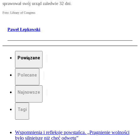
sprawował swój urząd zaledwie 32 dni.
Foto: Library of Congress
Paweł Łepkowski
Powiązane
Polecane
Najnowsze
Tagi
Wspomnienia i refleksje powstańca. „Pragnienie wolności
było silniejsze niż chęć odwetu”