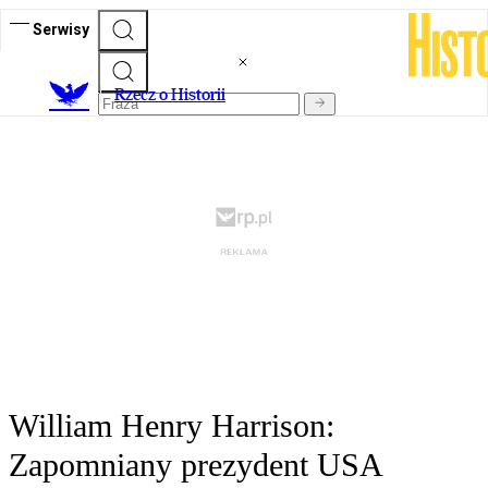
Serwisy
R
zecz o Historii
William Henry Harrison:
Zapomniany prezydent USA