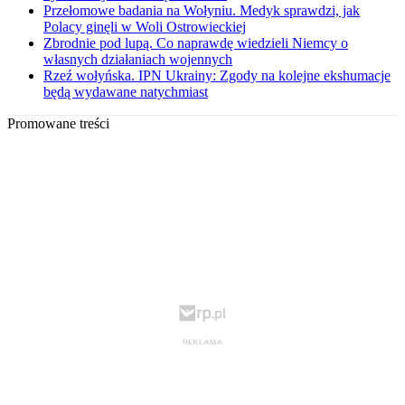
Przełomowe badania na Wołyniu. Medyk sprawdzi, jak
Polacy ginęli w Woli Ostrowieckiej
Zbrodnie pod lupą. Co naprawdę wiedzieli Niemcy o
własnych działaniach wojennych
Rzeź wołyńska. IPN Ukrainy: Zgody na kolejne ekshumacje
będą wydawane natychmiast
Promowane treści