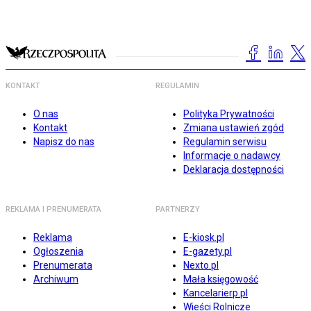
KONTAKT
REGULAMIN
O nas
Polityka Prywatności
Kontakt
Zmiana ustawień zgód
Napisz do nas
Regulamin serwisu
Informacje o nadawcy
Deklaracja dostępności
REKLAMA I PRENUMERATA
PARTNERZY
Reklama
E-kiosk.pl
Ogłoszenia
E-gazety.pl
Prenumerata
Nexto.pl
Archiwum
Mała księgowość
Kancelarierp.pl
Wieści Rolnicze