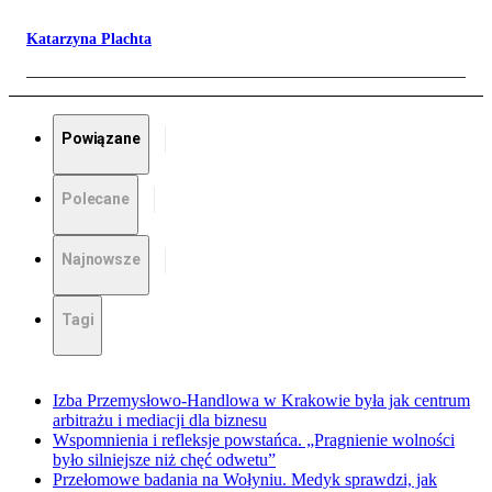
Katarzyna Plachta
Powiązane
Polecane
Najnowsze
Tagi
Izba Przemysłowo-Handlowa w Krakowie była jak centrum
arbitrażu i mediacji dla biznesu
Wspomnienia i refleksje powstańca. „Pragnienie wolności
było silniejsze niż chęć odwetu”
Przełomowe badania na Wołyniu. Medyk sprawdzi, jak