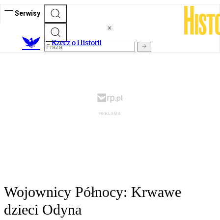
Serwisy
R
zecz o Historii
Wojownicy Północy: Krwawe
dzieci Odyna