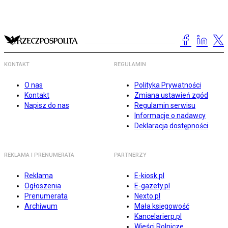
KONTAKT
REGULAMIN
O nas
Polityka Prywatności
Kontakt
Zmiana ustawień zgód
Napisz do nas
Regulamin serwisu
Informacje o nadawcy
Deklaracja dostępności
REKLAMA I PRENUMERATA
PARTNERZY
Reklama
E-kiosk.pl
Ogłoszenia
E-gazety.pl
Prenumerata
Nexto.pl
Archiwum
Mała księgowość
Kancelarierp.pl
Wieści Rolnicze