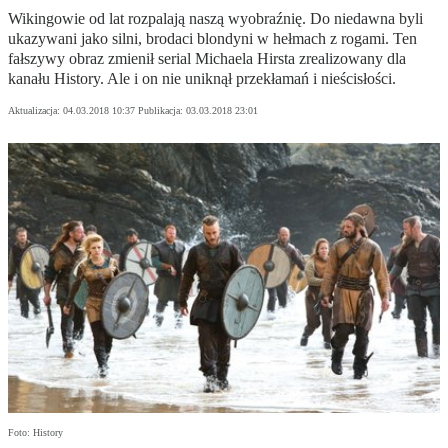
Wikingowie od lat rozpalają naszą wyobraźnię. Do niedawna byli
ukazywani jako silni, brodaci blondyni w hełmach z rogami. Ten
fałszywy obraz zmienił serial Michaela Hirsta zrealizowany dla
kanału History. Ale i on nie uniknął przekłamań i nieścisłości.
Aktualizacja:
04.03.2018 10:37
Publikacja:
03.03.2018 23:01
Foto: History