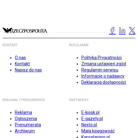
KONTAKT
REGULAMIN
O nas
Polityka Prywatności
Kontakt
Zmiana ustawień zgód
Napisz do nas
Regulamin serwisu
Informacje o nadawcy
Deklaracja dostępności
REKLAMA I PRENUMERATA
PARTNERZY
Reklama
E-kiosk.pl
Ogłoszenia
E-gazety.pl
Prenumerata
Nexto.pl
Archiwum
Mała księgowość
Kancelarierp.pl