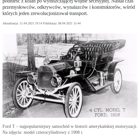
podnieść z kolan po wyniszczającej wojnie secesyjnej. Nastał czas
przemysłowców, odkrywców, wynalazców i konstruktorów, wśród
których jeden zrewolucjonizował transport.
Aktualizacja:
11.04.2021 19:14
Publikacja:
08.04.2021 15:44
Ford T – najpopularniejszy samochód w historii amerykańskiej motoryzacji.
Na zdjęciu: model czterocylindrowy z 1908 r.