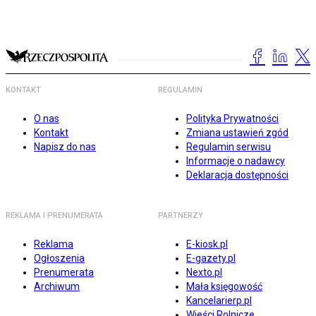
KONTAKT
REGULAMIN
O nas
Polityka Prywatności
Kontakt
Zmiana ustawień zgód
Napisz do nas
Regulamin serwisu
Informacje o nadawcy
Deklaracja dostępności
REKLAMA I PRENUMERATA
PARTNERZY
Reklama
E-kiosk.pl
Ogłoszenia
E-gazety.pl
Prenumerata
Nexto.pl
Archiwum
Mała księgowość
Kancelarierp.pl
Wieści Rolnicze