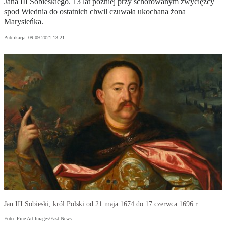
Jana III Sobieskiego. 13 lat później przy schorowanym zwycięzcy
spod Wiednia do ostatnich chwil czuwała ukochana żona
Marysieńka.
Publikacja:
09.09.2021 13:21
Jan III Sobieski, król Polski od 21 maja 1674 do 17 czerwca 1696 r.
Foto: Fine Art Images/East News