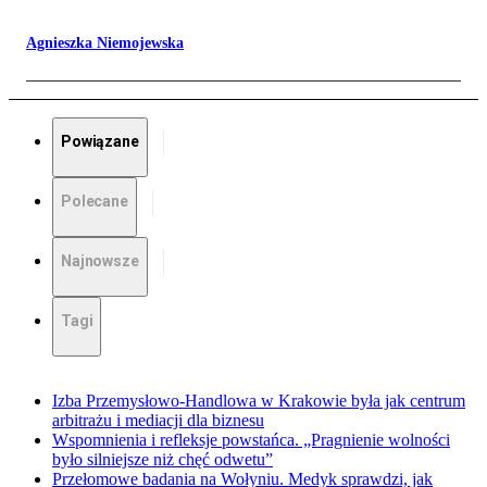
Agnieszka Niemojewska
Powiązane
Polecane
Najnowsze
Tagi
Izba Przemysłowo-Handlowa w Krakowie była jak centrum
arbitrażu i mediacji dla biznesu
Wspomnienia i refleksje powstańca. „Pragnienie wolności
było silniejsze niż chęć odwetu”
Przełomowe badania na Wołyniu. Medyk sprawdzi, jak