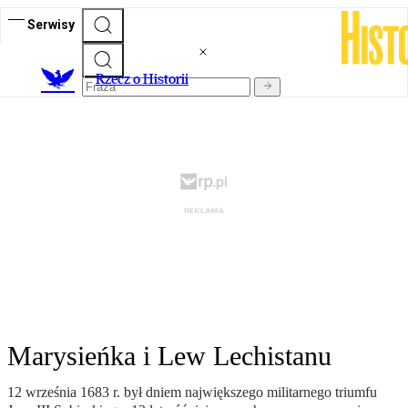
Serwisy
R
zecz o Historii
Marysieńka i Lew Lechistanu
12 września 1683 r. był dniem największego militarnego triumfu