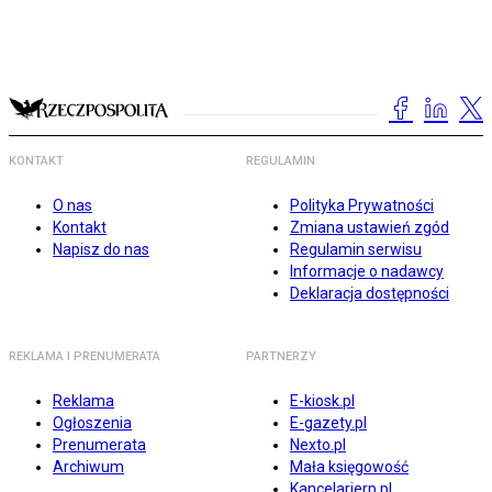
KONTAKT
REGULAMIN
O nas
Polityka Prywatności
Kontakt
Zmiana ustawień zgód
Napisz do nas
Regulamin serwisu
Informacje o nadawcy
Deklaracja dostępności
REKLAMA I PRENUMERATA
PARTNERZY
Reklama
E-kiosk.pl
Ogłoszenia
E-gazety.pl
Prenumerata
Nexto.pl
Archiwum
Mała księgowość
Kancelarierp.pl