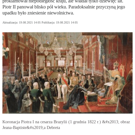
proklamował niepodległość kraju, ale władał tylko dziewięć lat.
Piotr II panował blisko pół wieku. Paradoksalnie przyczyną jego
upadku było zniesienie niewolnictwa.
Aktualizacja:
19.08.2021 14:05
Publikacja:
19.08.2021 14:05
Koronacja Piotra I na cesarza Brazylii (1 grudnia 1822 r.) &#x2013; obraz
Jeana-Baptiste&#x2019;a Debreta