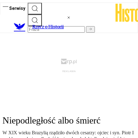
Serwisy
R
zecz o Historii
Niepodległość albo śmierć
W XIX wieku Brazylią rządziło dwóch cesarzy: ojciec i syn. Piotr I