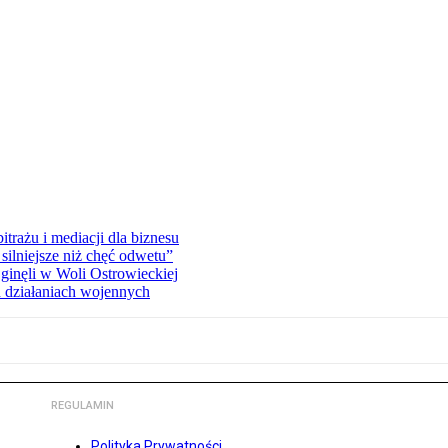
rażu i mediacji dla biznesu
silniejsze niż chęć odwetu”
ginęli w Woli Ostrowieckiej
 działaniach wojennych
REGULAMIN
Polityka Prywatności