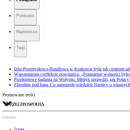
Polecane
Najnowsze
Tagi
Izba Przemysłowo-Handlowa w Krakowie była jak centrum arbit
Wspomnienia i refleksje powstańca. „Pragnienie wolności było 
Przełomowe badania na Wołyniu. Medyk sprawdzi, jak Polacy 
Zbrodnie pod lupą. Co naprawdę wiedzieli Niemcy o własnych
Promowane treści
KONTAKT
O nas