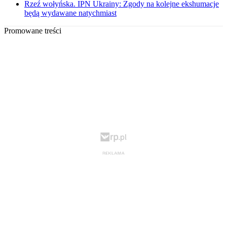
Rzeź wołyńska. IPN Ukrainy: Zgody na kolejne ekshumacje
będą wydawane natychmiast
Promowane treści