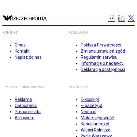
KONTAKT
REGULAMIN
O nas
Polityka Prywatności
Kontakt
Zmiana ustawień zgód
Napisz do nas
Regulamin serwisu
Informacje o nadawcy
Deklaracja dostępności
REKLAMA I PRENUMERATA
PARTNERZY
Reklama
E-kiosk.pl
Ogłoszenia
E-gazety.pl
Prenumerata
Nexto.pl
Archiwum
Mała księgowość
Kancelarierp.pl
Wieści Rolnicze
Życie Warszawy