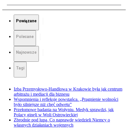
Powiązane
Polecane
Najnowsze
Tagi
Izba Przemysłowo-Handlowa w Krakowie była jak centrum
arbitrażu i mediacji dla biznesu
Wspomnienia i refleksje powstańca. „Pragnienie wolności
było silniejsze niż chęć odwetu”
Przełomowe badania na Wołyniu. Medyk sprawdzi, jak
Polacy ginęli w Woli Ostrowieckiej
Zbrodnie pod lupą. Co naprawdę wiedzieli Niemcy o
własnych działaniach wojennych