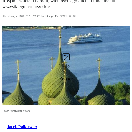
Rosjan, szkieletu narodu, wielkości jego ducha i fundamentu
wszystkiego, co rosyjskie.
Aktualizacja:
16.09.2018 12:47
Publikacja:
15.09.2018 00:01
1 zdjęcie
Zobacz
Foto: Archiwum autora
Jacek Pałkiewicz