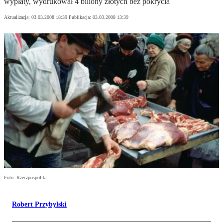
wypłaty, wydrukował 4 biliony złotych bez pokrycia
Aktualizacja:
03.03.2008 18:39
Publikacja:
03.03.2008 13:39
Foto: Rzeczpospolita
Robert Przybylski