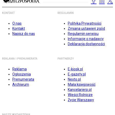
KONTAKT
REGULAMIN
O nas
Polityka Prywatności
Kontakt
Zmiana ustawień zgód
Napisz do nas
Regulamin serwisu
Informacje o nadawcy
Deklaracja dostępności
REKLAMA I PRENUMERATA
PARTNERZY
Reklama
E-kiosk.pl
Ogłoszenia
E-gazety.pl
Prenumerata
Nexto.pl
Archiwum
Mała księgowość
Kancelarierp.pl
Wieści Rolnicze
Życie Warszawy
NASZE WYDARZENIA