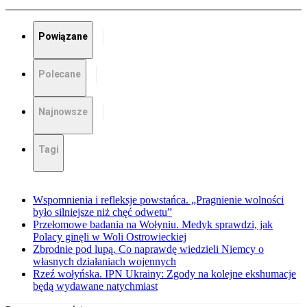
Powiązane
Polecane
Najnowsze
Tagi
Wspomnienia i refleksje powstańca. „Pragnienie wolności
było silniejsze niż chęć odwetu”
Przełomowe badania na Wołyniu. Medyk sprawdzi, jak
Polacy ginęli w Woli Ostrowieckiej
Zbrodnie pod lupą. Co naprawdę wiedzieli Niemcy o
własnych działaniach wojennych
Rzeź wołyńska. IPN Ukrainy: Zgody na kolejne ekshumacje
będą wydawane natychmiast