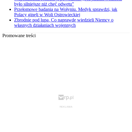
było silniejsze niż chęć odwetu”
Przełomowe badania na Wołyniu. Medyk sprawdzi, jak
Polacy ginęli w Woli Ostrowieckiej
Zbrodnie pod lupą. Co naprawdę wiedzieli Niemcy o
własnych działaniach wojennych
Promowane treści