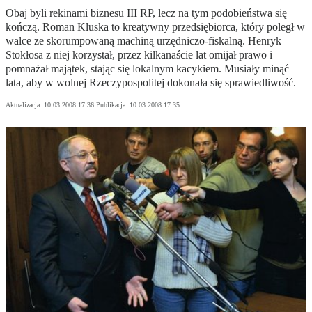
Obaj byli rekinami biznesu III RP, lecz na tym podobieństwa się
kończą. Roman Kluska to kreatywny przedsiębiorca, który poległ w
walce ze skorumpowaną machiną urzędniczo-fiskalną. Henryk
Stokłosa z niej korzystał, przez kilkanaście lat omijał prawo i
pomnażał majątek, stając się lokalnym kacykiem. Musiały minąć
lata, aby w wolnej Rzeczypospolitej dokonała się sprawiedliwość.
Aktualizacja:
10.03.2008 17:36
Publikacja:
10.03.2008 17:35