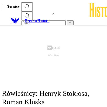
Serwisy
R
zecz o Historii
Rówieśnicy: Henryk Stokłosa,
Roman Kluska